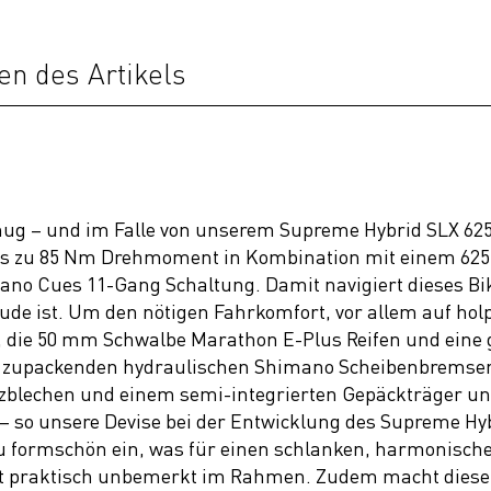
en des Artikels
ug – und im Falle von unserem Supreme Hybrid SLX 625 
bis zu 85 Nm Drehmoment in Kombination mit einem 62
mano Cues 11-Gang Schaltung. Damit navigiert dieses Bi
eude ist. Um den nötigen Fahrkomfort, vor allem auf ho
 die 50 mm Schwalbe Marathon E-Plus Reifen und eine gef
oll zupackenden hydraulischen Shimano Scheibenbremsen
zblechen und einem semi-integrierten Gepäckträger und
ch – so unsere Devise bei der Entwicklung des Supreme
u formschön ein, was für einen schlanken, harmonische
 praktisch unbemerkt im Rahmen. Zudem macht dieser