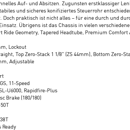
nelles Auf- und Absitzen. Zugunsten erstklassiger Len
tabiles und sicheres konifiziertes Steuerrohr entschie
. Doch praktisch ist nicht alles – für eine durch und du
nsatz. Übrigens ist das Chassis in vielen verschiedene
t Ride Geometry, Tapered Headtube, Premium Comfort An
mm, Lockout
raight, Top Zero-Stack 1 1/8" (ZS 44mm), Bottom Zero-St
mm, Adjustable
rt
GS, 11-Speed
L-U6000, Rapidfire-Plus
c Brake (180/180)
-50T
 38T
s Ready