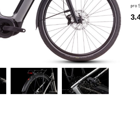
pro S
3.