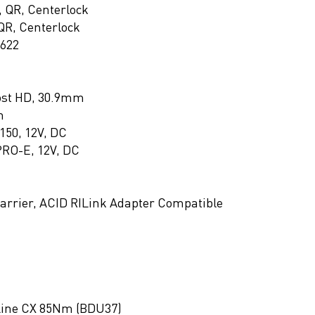
 QR, Centerlock
R, Centerlock
-622
ost HD, 30.9mm
m
150, 12V, DC
PRO-E, 12V, DC
arrier, ACID RILink Adapter Compatible
Line CX 85Nm (BDU37)