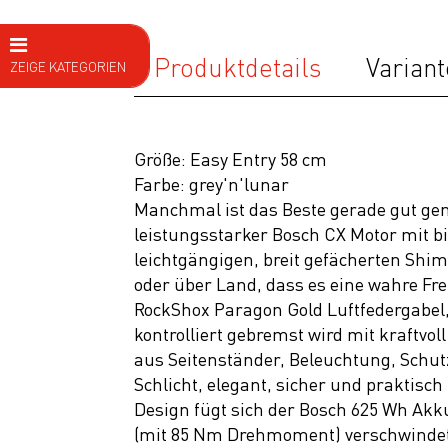
Produktdetails
Variant
ZEIGE KATEGORIEN
E Bike
E MTB Fully
Größe: Easy Entry 58 cm
E MTB
Farbe: grey'n'lunar
Hardtail
Manchmal ist das Beste gerade gut gen
leistungsstarker Bosch CX Motor mit 
E BIKE
leichtgängigen, breit gefächerten Shi
Trekking
oder über Land, dass es eine wahre Fr
Tour
RockShox Paragon Gold Luftfedergabel,
kontrolliert gebremst wird mit kraftv
City
aus Seitenständer, Beleuchtung, Schut
Editor
Schlicht, elegant, sicher und praktis
Hybrid
Design fügt sich der Bosch 625 Wh Akk
(mit 85 Nm Drehmoment) verschwindet
Nulane