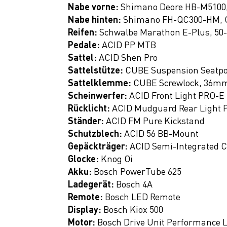
Fitness
Nabe vorne:
Shimano Deore HB-M5100,
Nabe hinten:
Shimano FH-QC300-HM, Q
Ausrüstung
Reifen:
Schwalbe Marathon E-Plus, 50
Top Artikel
Pedale:
ACID PP MTB
Sattel:
ACID Shen Pro
Neuheiten
Sattelstütze:
CUBE Suspension Seatp
SALE
Sattelklemme:
CUBE Screwlock, 36m
Scheinwerfer:
ACID Front Light PRO-E 
Rücklicht:
ACID Mudguard Rear Light 
Ständer:
ACID FM Pure Kickstand
Schutzblech:
ACID 56 BB-Mount
Gepäckträger:
ACID Semi-Integrated C
Glocke:
Knog Oi
Akku:
Bosch PowerTube 625
Ladegerät:
Bosch 4A
Remote:
Bosch LED Remote
Display:
Bosch Kiox 500
Motor:
Bosch Drive Unit Performance 