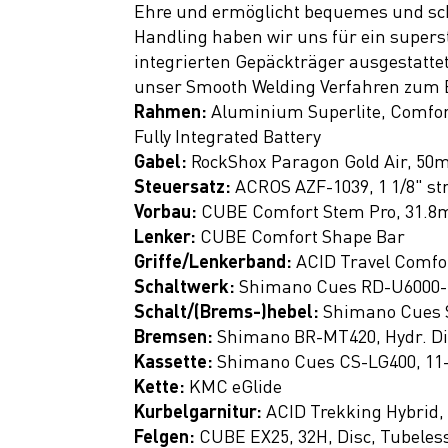
Ehre und ermöglicht bequemes und sch
Hybrid
Handling haben wir uns für ein supers
Supreme
integrierten Gepäckträger ausgestattet
unser Smooth Welding Verfahren zum Ei
Hybrid
Rahmen:
Aluminium Superlite, Comfor
Aruba
Fully Integrated Battery
Hybrid
Gabel:
RockShox Paragon Gold Air, 50
Steuersatz:
ACROS AZF-1039, 1 1/8" st
E BIKE
Vorbau:
CUBE Comfort Stem Pro, 31.8
Gravel
Lenker:
CUBE Comfort Shape Bar
E BIKE
Griffe/Lenkerband:
ACID Travel Comfo
Cargo
Schaltwerk:
Shimano Cues RD-U6000-
Schalt/(Brems-)hebel:
Shimano Cues S
E BIKE
Bremsen:
Shimano BR-MT420, Hydr. Dis
Compact
Kassette:
Shimano Cues CS-LG400, 11
Fahrräder
Kette:
KMC eGlide
Kurbelgarnitur:
ACID Trekking Hybrid,
Kids
Felgen:
CUBE EX25, 32H, Disc, Tubeles