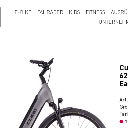
E-BIKE
FAHRÄDER
KIDS
FITNESS
AUSRÜ
UNTERNEH
Cu
62
Ea
Art
Grö
Far
n