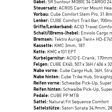
Gabel:
SR Suntour MOBIE 34 CARGO 2
Kids
Steuersatz:
ACROS Carrier Mount Hea
Vorbau:
Cube Comfort Stem Pro, 31.8m
Fitness
Lenker:
CUBE Comfort Trail Bar, 700
Ausrüstung
Griffe/Lenkerband:
ACID Travel Comfor
Schalt/(Brems-)hebel:
Enviolo Cargo 
Top Artikel
Bremsen:
Tektro Auriga Twin+ HD-E745
Neuheiten
Kassette:
KMC 3mm, 18T
Kette:
KMC e101 EPT
SALE
Kurbelgarnitur:
ACID E-Crank, 170mm
Felgen:
CUBE EX40, 507 x 36H / 406 x 3
Nabe vorne:
Cube Cargo Hub, 36H, Str
Nabe hinten:
Cube Trike Hub, Straight
Reifen vorne:
Schwalbe Pick-Up, Super
Reifen hinten:
Schwalbe Pick-Up, Super
Pedale:
CUBE PP MTB
Sattel:
Natural Fit Sequence Comfort
Sattelstütze:
Satori Sorata 34,9mm, 