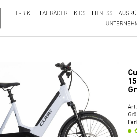
E-BIKE
FAHRÄDER
KIDS
FITNESS
AUSRÜ
UNTERNEH
Cu
15
Gr
Art
Grö
Far