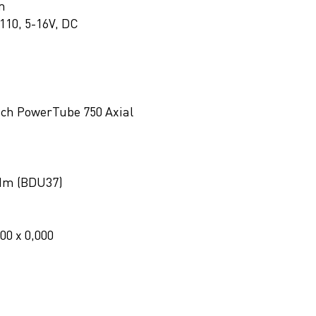
m
110, 5-16V, DC
sch PowerTube 750 Axial
5Nm (BDU37)
000 x 0,000