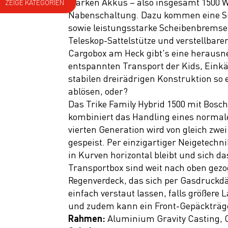
starken Akkus – also insgesamt 1500 W
ZEIGE KATEGORIEN
Nabenschaltung. Dazu kommen eine Sunt
E Bike
sowie leistungsstarke Scheibenbremsen
Teleskop-Sattelstütze und verstellbare
E MTB Fully
Cargobox am Heck gibt's eine herausn
E MTB
entspannten Transport der Kids, Eink
Hardtail
stabilen dreirädrigen Konstruktion so
ablösen, oder?
E BIKE
Das Trike Family Hybrid 1500 mit Bosc
Trekking
kombiniert das Handling eines normalen
E BIKE
vierten Generation wird von gleich zw
Gravel
gespeist. Per einzigartiger Neigetechn
in Kurven horizontal bleibt und sich da
E BIKE
Transportbox sind weit nach oben gez
Cargo
Regenverdeck, das sich per Gasdruckdäm
E BIKE
einfach verstaut lassen, falls größer
Compact
und zudem kann ein Front-Gepäckträger 
Rahmen:
Aluminium Gravity Casting, 
Fahrräder