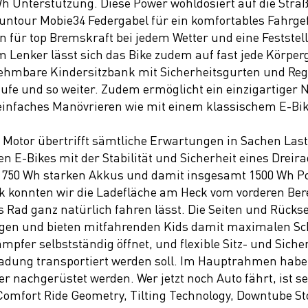
h Unterstützung. Diese Power wohldosiert auf die Straße
our Mobie34 Federgabel für ein komfortables Fahrgefüh
 für top Bremskraft bei jedem Wetter und eine Festste
m Lenker lässt sich das Bike zudem auf fast jede Körperg
ehmbare Kindersitzbank mit Sicherheitsgurten und Reg
äufe und so weiter. Zudem ermöglicht ein einzigartig
 einfaches Manövrieren wie mit einem klassischem E-Bi
h Motor übertrifft sämtliche Erwartungen in Sachen Last
 E-Bikes mit der Stabilität und Sicherheit eines Dreira
ei 750 Wh starken Akkus und damit insgesamt 1500 Wh 
ik konnten wir die Ladefläche am Heck vom vorderen Bere
s Rad ganz natürlich fahren lässt. Die Seiten und Rückse
ogen und bieten mitfahrenden Kids damit maximalen Sc
pfer selbstständig öffnet, und flexible Sitz- und Sicher
e Ladung transportiert werden soll. Im Hauptrahmen habe
nachgerüstet werden. Wer jetzt noch Auto fährt, ist se
Comfort Ride Geometry, Tilting Technology, Downtube S