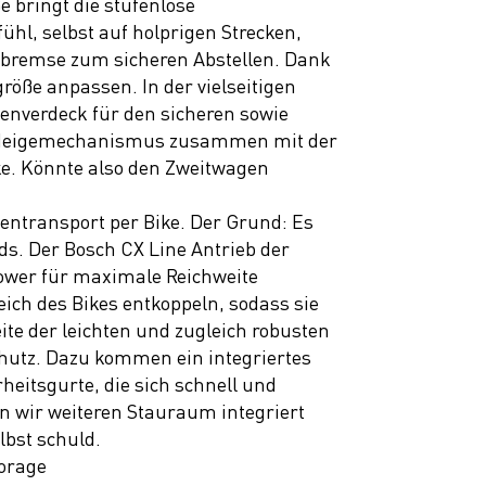
 bringt die stufenlose
l, selbst auf holprigen Strecken,
llbremse zum sicheren Abstellen. Dank
röße anpassen. In der vielseitigen
enverdeck für den sicheren sowie
er Neigemechanismus zusammen mit der
ke. Könnte also den Zweitwagen
entransport per Bike. Der Grund: Es
ds. Der Bosch CX Line Antrieb der
Power für maximale Reichweite
ich des Bikes entkoppeln, sodass sie
ite der leichten und zugleich robusten
hutz. Dazu kommen ein integriertes
heitsgurte, die sich schnell und
n wir weiteren Stauraum integriert
lbst schuld.
torage