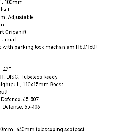
4", 100mm
dset
m, Adjustable
mm
t Gripshift
manual
 with parking lock mechanism (180/160)
, 42T
2H, DISC, Tubeless Ready
aightpull, 110x15mm Boost
pull
 Defense, 65-507
 Defense, 65-406
280mm -440mm telescoping seatpost