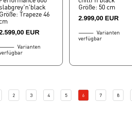
slabgrey'n'black
Größe: 50 cm
Größe: Trapeze 46
2.999,00 EUR
cm
2.599,00 EUR
Varianten
verfügbar
Varianten
verfügbar
2
3
4
5
6
7
8