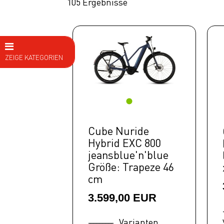
105 Ergebnisse
EUR
50 cm
54 cm
58 cm
62 cm
64 cm
ZEIGE KATEGORIEN
E Bike
E MTB Fully
E MTB
Hardtail
Cube Nuride
Hybrid EXC 800
E BIKE
jeansblue'n'blue
Trekking
Größe: Trapeze 46
cm
Tour
City
3.599,00 EUR
E BIKE
Varianten