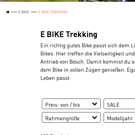
E BIKE
E BIKE TREKKING
E BIKE Trekking
Ein richtig gutes Bike passt sich dem L
Bikes. Hier treffen die Vielseitigkeit
Antrieb von Bosch. Damit kommst du sc
dem Bike in vollen Zügen genießen. Ega
Leben passt.
Preis: von / bis
SALE
SALE
Rahmengröße
Modelljahr
EUR
45 cm
46 cm
2025
20