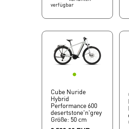
Gravel
verfügbar
E BIKE
Cargo
E BIKE
Compact
Fahrräder
Kids
Fitness
Ausrüstung
Cube Nuride
Top Artikel
Hybrid
Neuheiten
Performance 600
desertstone'n'grey
SALE
Größe: 50 cm