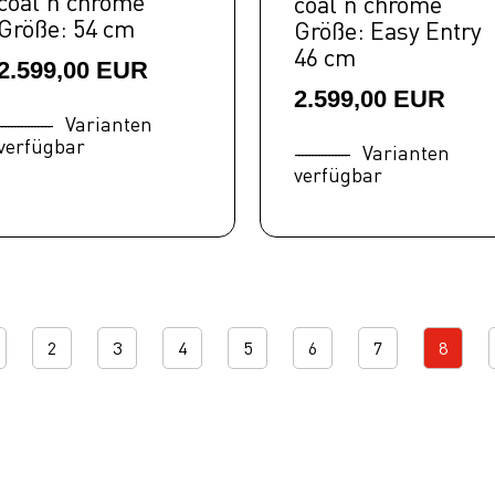
coal'n'chrome
coal'n'chrome
Größe: 54 cm
Größe: Easy Entry
46 cm
2.599,00 EUR
2.599,00 EUR
Varianten
verfügbar
Varianten
verfügbar
2
3
4
5
6
7
8