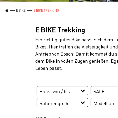
E BIKE
E BIKE TREKKING
E BIKE Trekking
Ein richtig gutes Bike passt sich dem L
Bikes. Hier treffen die Vielseitigkeit
Antrieb von Bosch. Damit kommst du sc
dem Bike in vollen Zügen genießen. Ega
Leben passt.
Preis: von / bis
SALE
SALE
Rahmengröße
Modelljahr
EUR
45 cm
46 cm
2025
20