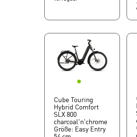
Gravel
E BIKE
Cargo
E BIKE
Compact
Fahrräder
Kids
Fitness
Ausrüstung
Top Artikel
Cube Touring
Hybrid Comfort
Neuheiten
SLX 800
SALE
charcoal'n'chrome
Größe: Easy Entry
54 cm