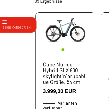
105 Ergebnisse
EUR
50 cm
54 cm
58 cm
62 cm
64 cm
ZEIGE KATEGORIEN
E Bike
E MTB Fully
E MTB
Hardtail
Cube Nuride
Hybrid SLX 800
E BIKE
skylight'n'arubabl
Trekking
ue Größe: 54 cm
Tour
3.999,00 EUR
City
Varianten
E BIKE
verfügbar