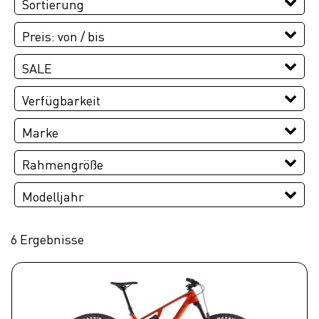
Sortierung
Preis: von / bis
EUR
SALE
EUR
SALE
Verfügbarkeit
PREISFILTER ANWENDEN
Marke
CUBE
Rahmengröße
L
M
S
XL
Modelljahr
2026
6 Ergebnisse