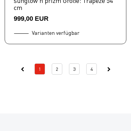
sunglow'n'prizm Größe: Trapeze 54
cm
999,00 EUR
Varianten verfügbar
1
2
3
4