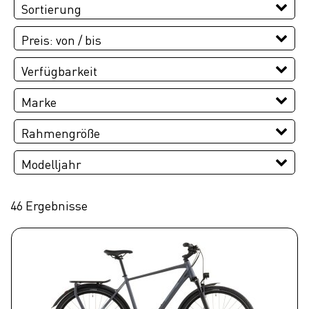
Sortierung
Preis: von / bis
EUR
Verfügbarkeit
EUR
Marke
PREISFILTER ANWENDEN
CUBE
Rahmengröße
46 cm
50 cm
54 cm
58 cm
62 cm
Modelljahr
2026
46 Ergebnisse