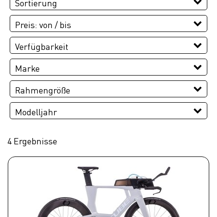
Sortierung
Preis: von / bis
EUR
Verfügbarkeit
EUR
Marke
PREISFILTER ANWENDEN
CUBE
Rahmengröße
L
M
S
XS
Modelljahr
2026
4 Ergebnisse