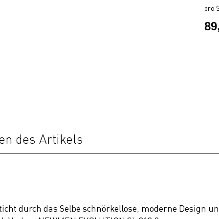
pro S
89
en des Artikels
ht durch das Selbe schnörkellose, moderne Design und