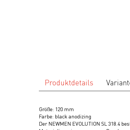
Ausrüstung
Bekleidung
Accessoires
Helme
Schuhe
Rücksäcke
& Taschen
Fahrradanhänger
Produktdetails
Variant
Komponenten
Zubehör
Größe: 120 mm
Top Artikel
Farbe: black anodizing
Neuheiten
Der NEWMEN EVOLUTION SL 318.4 bestic