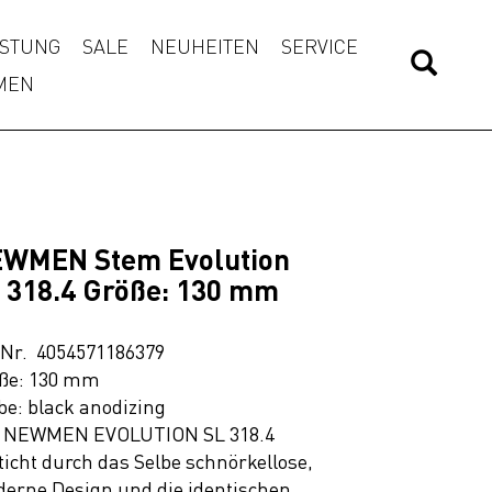
STUNG
SALE
NEUHEITEN
SERVICE
MEN
WMEN Stem Evolution
 318.4 Größe: 130 mm
.Nr. 4054571186379
ße: 130 mm
be: black anodizing
 NEWMEN EVOLUTION SL 318.4
ticht durch das Selbe schnörkellose,
erne Design und die identischen