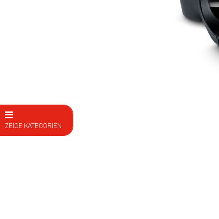
ZEIGE KATEGORIEN
E Bike
Fahrräder
Kids
Fitness
Ausrüstung