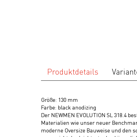
Bekleidung
Accessoires
Helme
Schuhe
Rücksäcke
& Taschen
Produktdetails
Variant
Fahrradanhänger
Komponenten
Zubehör
Größe: 130 mm
Farbe: black anodizing
Top Artikel
Der NEWMEN EVOLUTION SL 318.4 bestic
Neuheiten
Materialien wie unser neuer Benchma
moderne Oversize Bauweise und den schl
SALE