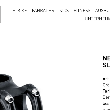
E-BIKE
FAHRÄDER
KIDS
FITNESS
AUSRÜ
UNTERNEH
NE
SL
Art
Grö
Far
Der
bes
mod