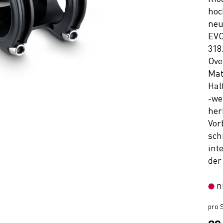
hoc
ne
EVO
318
Ove
Mat
Hal
-we
her
Vor
sch
int
der
n
pro S