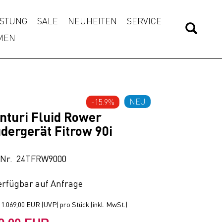
STUNG
SALE
NEUHEITEN
SERVICE
MEN
NEU
-15.9%
nturi Fluid Rower
dergerät Fitrow 90i
.Nr. 24TFRW9000
erfügbar auf Anfrage
t
1.069,00 EUR
(
UVP
) pro Stück (inkl. MwSt.)