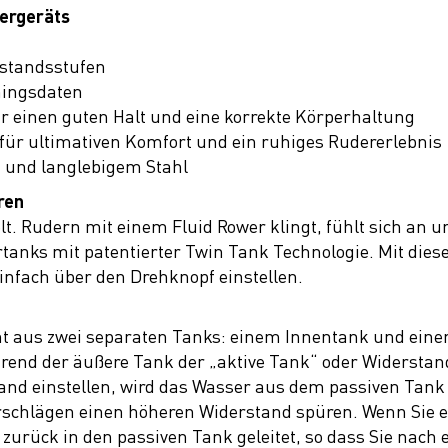
dergeräts
rstandsstufen
ningsdaten
r einen guten Halt und eine korrekte Körperhaltung
 für ultimativen Komfort und ein ruhiges Rudererlebnis
m und langlebigem Stahl
ren
lt. Rudern mit einem Fluid Rower klingt, fühlt sich an u
anks mit patentierter Twin Tank Technologie. Mit dies
infach über den Drehknopf einstellen.
ht aus zwei separaten Tanks: einem Innentank und eine
rend der äußere Tank der „aktive Tank“ oder Widerstan
d einstellen, wird das Wasser aus dem passiven Tank i
erschlägen einen höheren Widerstand spüren. Wenn Sie 
zurück in den passiven Tank geleitet, so dass Sie nach