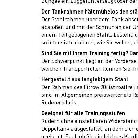
Bungee ein Zuggefühl erzeugt oder der
Der Tankrahmen hält mühelos den stä
Der Stahlrahmen über dem Tank absorbi
abstoßen und mit der Schnur an der U
einem Teil gebogenen Stahls besteht, q
so intensiv trainieren, wie Sie wollen,
Sind Sie mit Ihrem Training fertig? Dan
Der Schwerpunkt liegt an der Vordersei
weichen Transportrollen können Sie I
Hergestellt aus langlebigem Stahl
Der Rahmen des Fitrow 90i ist rostfrei
sind im Allgemeinen preiswerter als R
Rudererlebnis.
Geeignet für alle Trainingsstufen
Rudern ohne einstellbaren Widerstand 
Doppeltank ausgestattet, an dem sich d
geeignet. Egal, ob Sie ein leichtes Kar