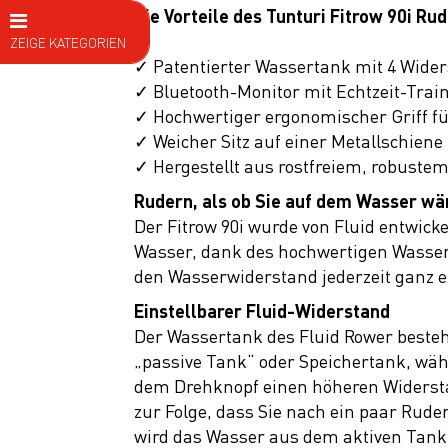
Die Vorteile des Tunturi Fitrow 90i Ru
ZEIGE KATEGORIEN
✓ Patentierter Wassertank mit 4 Wide
E Bike
✓ Bluetooth-Monitor mit Echtzeit-Trai
✓ Hochwertiger ergonomischer Griff fü
Fahrräder
✓ Weicher Sitz auf einer Metallschiene
Kids
✓ Hergestellt aus rostfreiem, robuste
Fitness
Rudern, als ob Sie auf dem Wasser wä
Der Fitrow 90i wurde von Fluid entwicke
Heimtrainer
Wasser, dank des hochwertigen Wassert
Ergometer
den Wasserwiderstand jederzeit ganz e
Crosstrainer
Einstellbarer Fluid-Widerstand
Der Wassertank des Fluid Rower beste
Laufbänder
„passive Tank“ oder Speichertank, wäh
Kraftstationen
dem Drehknopf einen höheren Widerstan
zur Folge, dass Sie nach ein paar Rud
Rudergeräte
wird das Wasser aus dem aktiven Tank 