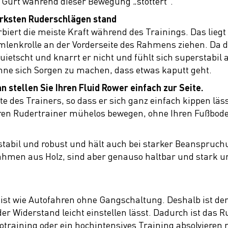
 Gurt während dieser Bewegung „stottert“.
rksten Ruderschlägen stand
ert die meiste Kraft während des Trainings. Das liegt d
mlenkrolle an der Vorderseite des Rahmens ziehen. Da 
uietscht und knarrt er nicht und fühlt sich superstabil
 ohne sich Sorgen zu machen, dass etwas kaputt geht.
n stellen Sie Ihren Fluid Rower einfach zur Seite.
te des Trainers, so dass er sich ganz einfach kippen lä
hren Rudertrainer mühelos bewegen, ohne Ihren Fußbod
, stabil und robust und hält auch bei starker Beanspruc
ahmen aus Holz, sind aber genauso haltbar und stark und
ist wie Autofahren ohne Gangschaltung. Deshalb ist der
er Widerstand leicht einstellen lässt. Dadurch ist das R
diotraining oder ein hochintensives Training absolvieren