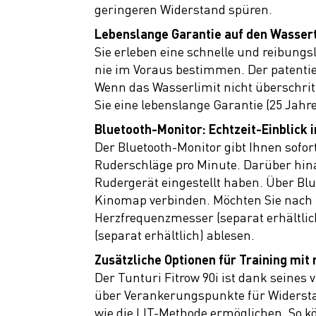
Cycletrainer
geringeren Widerstand spüren.
Ausrüstung
Lebenslange Garantie auf den Wasser
Sie erleben eine schnelle und reibun
Top Artikel
nie im Voraus bestimmen. Der patentier
Neuheiten
Wenn das Wasserlimit nicht überschritt
Sie eine lebenslange Garantie (25 Jah
SALE
Bluetooth-Monitor: Echtzeit-Einblick i
Der Bluetooth-Monitor gibt Ihnen sofort
Ruderschläge pro Minute. Darüber hina
Rudergerät eingestellt haben. Über Blu
Kinomap verbinden. Möchten Sie nach H
Herzfrequenzmesser (separat erhältlich
(separat erhältlich) ablesen.
Zusätzliche Optionen für Training mit 
Der Tunturi Fitrow 90i ist dank seines 
über Verankerungspunkte für Widerstan
wie die LIT-Methode ermöglichen. So k