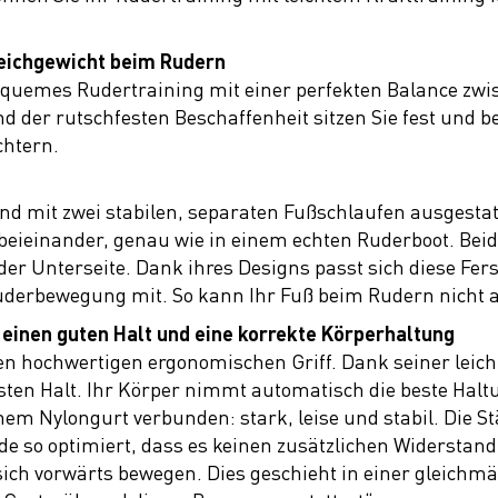
leichgewicht beim Rudern
 bequemes Rudertraining mit einer perfekten Balance zw
der rutschfesten Beschaffenheit sitzen Sie fest und be
chtern.
nd mit zwei stabilen, separaten Fußschlaufen ausgestatt
t beieinander, genau wie in einem echten Ruderboot. Be
 der Unterseite. Dank ihres Designs passt sich diese Fer
Ruderbewegung mit. So kann Ihr Fuß beim Rudern nicht 
 einen guten Halt und eine korrekte Körperhaltung
inen hochwertigen ergonomischen Griff. Dank seiner leic
sten Halt. Ihr Körper nimmt automatisch die beste Haltu
inem Nylongurt verbunden: stark, leise und stabil. Die S
de so optimiert, dass es keinen zusätzlichen Widerstand
e sich vorwärts bewegen. Dies geschieht in einer gleic