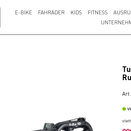
E-BIKE
FAHRÄDER
KIDS
FITNESS
AUSRÜ
UNTERNEH
Tu
Ru
Art
v
stat