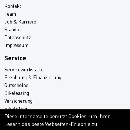
Kontakt
Team
Job & Karriere
Standort
Datenschutz
Impressum
Service
Servicewerkstätte
Bezahlung & Finanzierung
Gutscheine
Bikeleasing
Versicherung
Bikefitting
Diese Internetseite benutzt Cookies, um Ihren
Aktuelle Werbung
Lesern das beste Webseiten-Erlebnis zu
Download