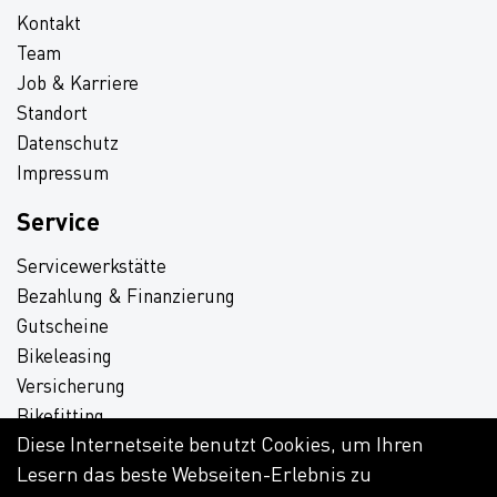
Kontakt
Team
Job & Karriere
Standort
Datenschutz
Impressum
Service
Servicewerkstätte
Bezahlung & Finanzierung
Gutscheine
Bikeleasing
Versicherung
Bikefitting
Diese Internetseite benutzt Cookies, um Ihren
Aktuelle Werbung
Lesern das beste Webseiten-Erlebnis zu
Download