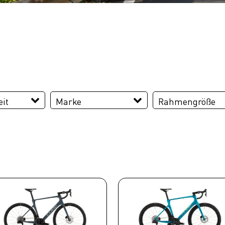
it
Marke
Rahmengröße
CUBE
47 cm
50 cm
53 cm
56 cm
58 cm
60 cm
62 cm