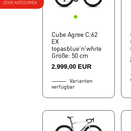
ZEIGE KATEGORIEN
E Bike
Fahrräder
Cube Agree C:62
Mountainbike
EX
Fully
topasblue'n'white
Mountainbike
Größe: 50 cm
Hardtail
2.999,00 EUR
Trekking
Varianten
Gravel
verfügbar
Bikes
Road Race
Litening
Agree