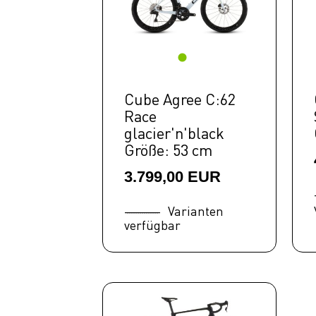
Attain
Triathlon &
Time Trail
Kids
Cube Agree C:62
Fitness
Race
glacier'n'black
Ausrüstung
Größe: 53 cm
Top Artikel
3.799,00 EUR
Neuheiten
SALE
Varianten
verfügbar