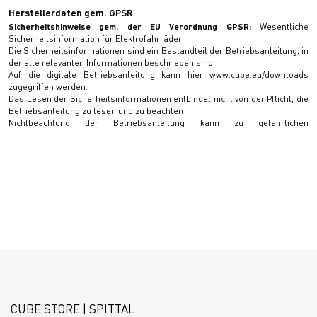
Herstellerdaten gem. GPSR
Sicherheitshinweise gem. der EU Verordnung GPSR:
Wesentliche
Sicherheitsinformation für Elektrofahrräder
Die Sicherheitsinformationen sind ein Bestandteil der Betriebsanleitung, in
der alle relevanten Informationen beschrieben sind.
Auf die digitale Betriebsanleitung kann hier www.cube.eu/downloads
zugegriffen werden.
Das Lesen der Sicherheitsinformationen entbindet nicht von der Pflicht, die
Betriebsanleitung zu lesen und zu beachten!
Nichtbeachtung der Betriebsanleitung kann zu gefährlichen
Fahrsituationen, Stürzen, Unfällen und Sachschäden führen.
Allgemein
- Eine Missachtung der bestimmungsgemäßen Verwendung kann zum
Versagen von Bauteilen und Materialien mit Unfall- und Verletzungsgefahr
führen:
- Halten Sie die Beschränkungen der angegebenen Nutzungsklasse / Bike-
Klassifikation ein
- Überschreiten Sie nicht das zulässige Gesamtgewicht (Elektrofahrrad +
Fahrer + Zuladung + ggf. Anhänger)
- Beachten Sie die Herstellervorgaben zum Personen- und Lastentransport
- Manipulation des Antriebssystems, insbesondere Tuning, ist nicht
zulässig
- Überprüfen Sie das Elektrofahrrad vor jeder Fahrt auf mögliche Schäden,
insbesondere an Rahmen, Gabel, Lenker/Vorbaueinheit, Antriebseinheit
CUBE STORE | SPITTAL
und Sattelstütze