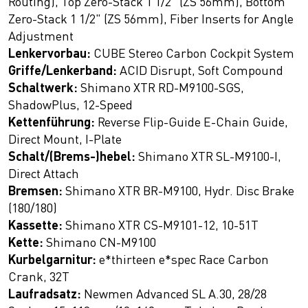
Routing), Top Zero-Stack 1 1/2" (ZS 56mm), Bottom
Zero-Stack 1 1/2" (ZS 56mm), Fiber Inserts for Angle
Adjustment
Lenkervorbau:
CUBE Stereo Carbon Cockpit System
Griffe/Lenkerband:
ACID Disrupt, Soft Compound
Schaltwerk:
Shimano XTR RD-M9100-SGS,
ShadowPlus, 12-Speed
Kettenführung:
Reverse Flip-Guide E-Chain Guide,
Direct Mount, I-Plate
Schalt/(Brems-)hebel:
Shimano XTR SL-M9100-I,
Direct Attach
Bremsen:
Shimano XTR BR-M9100, Hydr. Disc Brake
(180/180)
Kassette:
Shimano XTR CS-M9101-12, 10-51T
Kette:
Shimano CN-M9100
Kurbelgarnitur:
e*thirteen e*spec Race Carbon
Crank, 32T
Laufradsatz:
Newmen Advanced SL A.30, 28/28