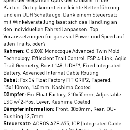
spielt der eleganten Optik des Chassis' in die
Karten. On top kommt eine leichte Kettenführung
und ein UDH Schaltauge. Dank einem Steuersatz
mit Winkelverstellung lässt sich das Handling an
den individuellen Fahrstil anpassen. Top
Voraussetzungen für ganz viel Power und Speed auf
allen Trails, oder?
Rahmen:
C:68X® Monocoque Advanced Twin Mold
Technology, Effiecient Trail Control, FSP 4-Link, Agile
Trail Geometry, Boost 148, UDH™, Fixed Integrated
Battery, Advanced Internal Cable Routing
Gabel:
Fox 34 Float Factory FIT GRIP2, Tapered,
15x110mm, 140mm, Kashima Coated
Dämpfer:
Fox Float Factory, 210x55mm, Adjustable
LSC w/ 2-Pos. Lever, Kashima Coated
Dämpferinformation:
Front: 30x8mm, Rear: DU-
Bushing 12,7mm
Steuersatz:
ACROS AZF-675, ICR (Integrated Cable