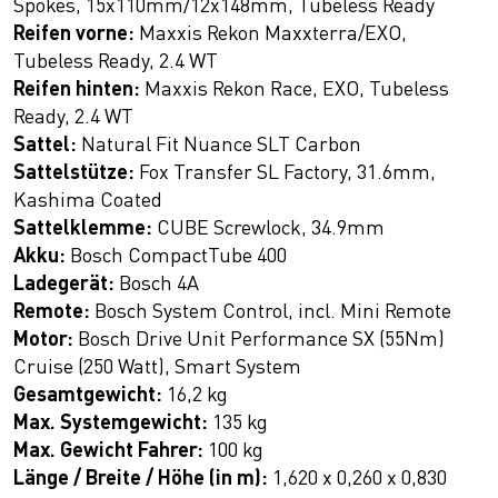
Spokes, 15x110mm/12x148mm, Tubeless Ready
Reifen vorne:
Maxxis Rekon Maxxterra/EXO,
Tubeless Ready, 2.4 WT
Reifen hinten:
Maxxis Rekon Race, EXO, Tubeless
Ready, 2.4 WT
Sattel:
Natural Fit Nuance SLT Carbon
Sattelstütze:
Fox Transfer SL Factory, 31.6mm,
Kashima Coated
Sattelklemme:
CUBE Screwlock, 34.9mm
Akku:
Bosch CompactTube 400
Ladegerät:
Bosch 4A
Remote:
Bosch System Control, incl. Mini Remote
Motor:
Bosch Drive Unit Performance SX (55Nm)
Cruise (250 Watt), Smart System
Gesamtgewicht:
16,2 kg
Max. Systemgewicht:
135 kg
Max. Gewicht Fahrer:
100 kg
Länge / Breite / Höhe (in m):
1,620 x 0,260 x 0,830