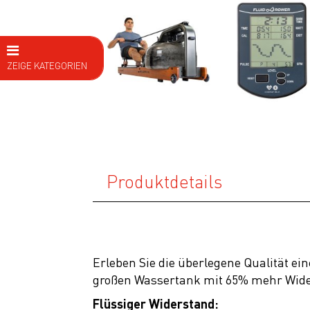
ZEIGE KATEGORIEN
E Bike
Fahrräder
Kids
Fitness
Produktdetails
Heimtrainer
Ergometer
Crosstrainer
Erleben Sie die überlegene Qualität ei
Laufbänder
großen Wassertank mit 65% mehr Wider
Kraftstationen
Flüssiger Widerstand: