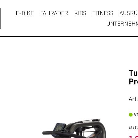
E-BIKE
FAHRÄDER
KIDS
FITNESS
AUSRÜ
UNTERNEH
Tu
Pr
Art
v
stat