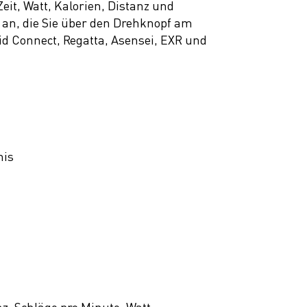
Zeit, Watt, Kalorien, Distanz und
 an, die Sie über den Drehknopf am
id Connect, Regatta, Asensei, EXR und
nis
nz, Schläge pro Minute, Watt,