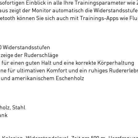
sofortigen Einblick in alle Ihre Trainingsparameter wie 
us zeigt der Monitor automatisch die Widerstandsstufe
etooth können Sie sich auch mit Trainings-Apps wie Flu
10 Widerstandsstufen
nzeige der Ruderschläge
 für einen guten Halt und eine korrekte Körperhaltung
ene für ultimativen Komfort und ein ruhiges Rudererleb
hl und amerikanischem Eschenholz
olz, Stahl
ank
 Kalorien, Widerstandslevel, Zeit pro 500 m, Herzfreque