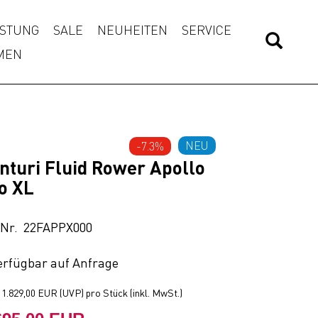
STUNG
SALE
NEUHEITEN
SERVICE
MEN
NEU
-7.3%
nturi Fluid Rower Apollo
o XL
.Nr. 22FAPPX000
erfügbar auf Anfrage
t
1.829,00 EUR
(
UVP
) pro Stück (inkl. MwSt.)