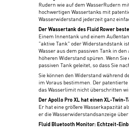
Rudern wie auf dem WasserRudern mit e
Rudergeräte
hochwertigen Wassertanks mit patentie
Cycletrainer
Wasserwiderstand jederzeit ganz einfa
Ausrüstung
Der Wassertank des Fluid Rower beste
Einem Innentank und einem Außentank.
Top Artikel
"aktive Tank" oder Widerstandstank is
Neuheiten
Wasser aus dem passiven Tank in den a
höheren Widerstand spüren. Wenn Sie 
SALE
passiven Tank geleitet, so dass Sie n
Sie können den Widerstand während d
im Voraus bestimmen. Der patentierte F
das Wasserlimit nicht überschritten wir
Der Apollo Pro XL hat einen XL-Twin-T
Er hat eine größere Wasserkapazität a
er die Wasserwiderstandsanzeige über
Fluid Bluetooth Monitor: Echtzeit-Einb