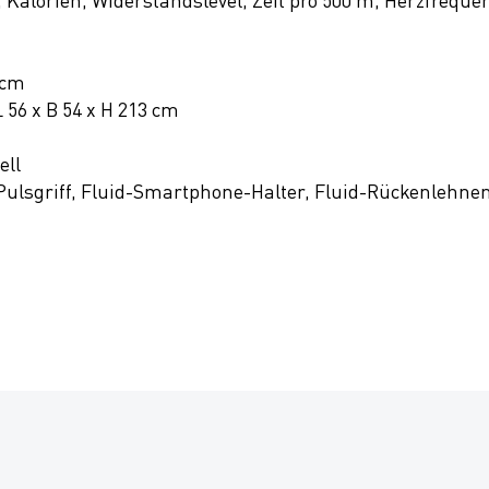
 cm
56 x B 54 x H 213 cm
ell
Pulsgriff, Fluid-Smartphone-Halter, Fluid-Rückenlehne