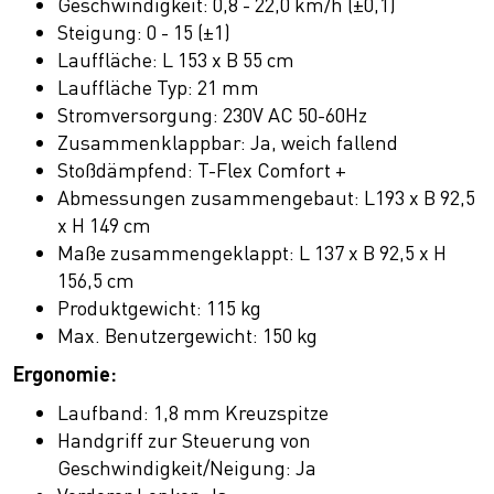
Geschwindigkeit: 0,8 - 22,0 km/h (±0,1)
Steigung: 0 - 15 (±1)
Lauffläche: L 153 x B 55 cm
Lauffläche Typ: 21 mm
Stromversorgung: 230V AC 50-60Hz
Zusammenklappbar: Ja, weich fallend
Stoßdämpfend: T-Flex Comfort +
Abmessungen zusammengebaut: L193 x B 92,5
x H 149 cm
Maße zusammengeklappt: L 137 x B 92,5 x H
156,5 cm
Produktgewicht: 115 kg
Max. Benutzergewicht: 150 kg
Ergonomie:
Laufband: 1,8 mm Kreuzspitze
Handgriff zur Steuerung von
Geschwindigkeit/Neigung: Ja