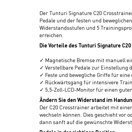
Fitness
Heimtrainer
Der Tunturi Signature C20 Crosstrainer
Pedale und der festen und beweglichen G
Ergometer
Widerstandsstufen und 5 Trainingspro
Crosstrainer
erreichen.
Laufbänder
Die Vorteile des Tunturi Signature C20
Kraftstationen
✓ Magnetische Bremse mit manuell ei
Rudergeräte
✓ Verstellbare Pedale zur Einstellung
✓ Feste und bewegliche Griffe für eine
Cycletrainer
✓ Rückwärtsgang für intensivere Train
Ausrüstung
✓ 5,5-Zoll-LCD-Monitor für einen gute
Top Artikel
Ändern Sie den Widerstand im Handu
Der C20 Crosstrainer arbeitet mit ein
Neuheiten
wechseln können. Dies geschieht vor o
SALE
dann sanft auf die gewünschte Widers