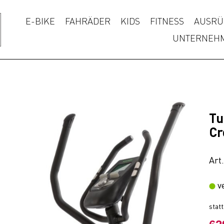
E-BIKE
FAHRÄDER
KIDS
FITNESS
AUSRÜ
UNTERNEH
Tu
Cr
Art
v
stat