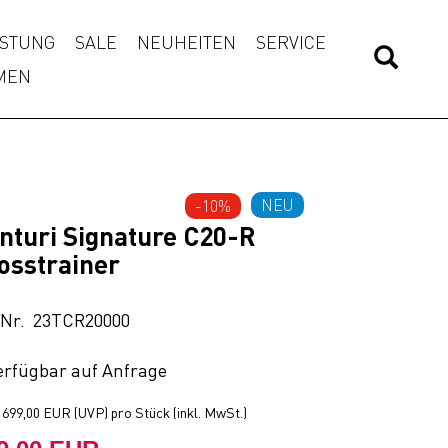
STUNG
SALE
NEUHEITEN
SERVICE
MEN
NEU
-10%
nturi Signature C20-R
osstrainer
.Nr. 23TCR20000
erfügbar auf Anfrage
t
699,00 EUR
(
UVP
) pro Stück (inkl. MwSt.)