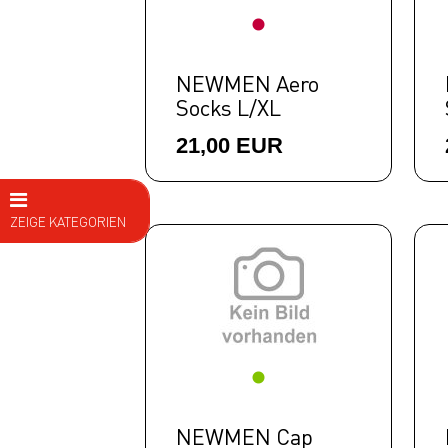
NEWMEN Aero
Socks L/XL
21,00 EUR
ZEIGE KATEGORIEN
E Bike
Fahrräder
Kids
Fitness
Ausrüstung
NEWMEN Cap
Top Artikel