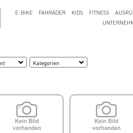
E-BIKE
FAHRÄDER
KIDS
FITNESS
AUSRÜ
UNTERNEH
it
Kategorien
Ausrüstung
Bekleidung
Komponenten
Zubehör