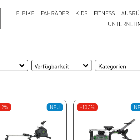
E-BIKE
FAHRÄDER
KIDS
FITNESS
AUSRÜ
UNTERNEH
Verfügbarkeit
Kategorien
Crosstrainer
Ergometer
Fitness
6.2%
NEU
-10.3%
N
Heimtrainer
Kraftstationen
Laufbänder