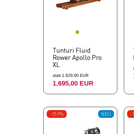
Ausrüstung
Top Artikel
Neuheiten
SALE
Tunturi Fluid
Rower Apollo Pro
XL
statt 1.829,00 EUR
1.695,00 EUR
-15.9%
NEU
-