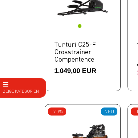
Tunturi C25-F
Crosstrainer
Compentence
1.049,00 EUR
ZEIGE KATEGORIEN
E Bike
-7.3%
NEU
-
Fahrräder
Kids
Fitness