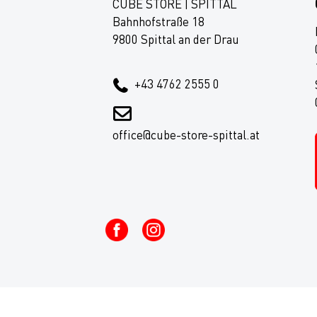
CUBE STORE | SPITTAL
Kids
Bahnhofstraße 18
Fitness
9800 Spittal an der Drau
Ausrüstung
+43 4762 2555 0
Top Artikel
Neuheiten
office@cube-store-spittal.at
SALE