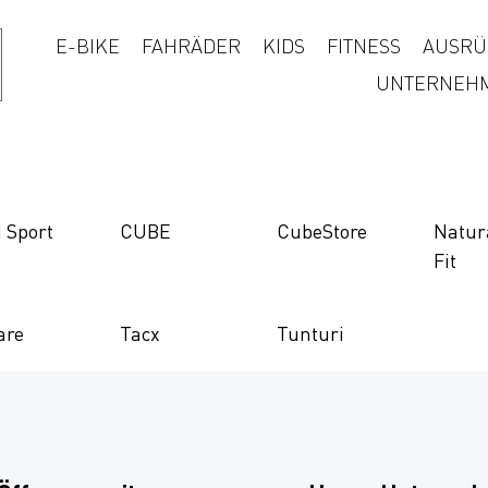
E-BIKE
FAHRÄDER
KIDS
FITNESS
AUSRÜ
UNTERNEH
 Sport
CUBE
CubeStore
Natur
Fit
are
Tacx
Tunturi